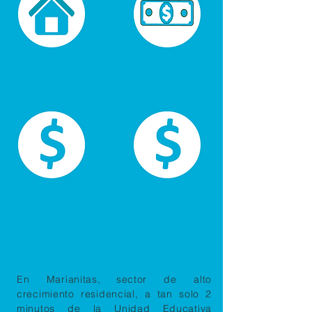
50
5%
Casas
Entrada
425
$64.500
Cuota mensual
Valor
Ubicación:
En Marianitas
, s
ector de alto
crecimiento residencial
, a tan solo 2
minutos de la Unidad Educativa