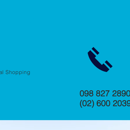
5%
108m²
construcción
Entrada
tal Shopping
e
098 827 289
(02) 600 203