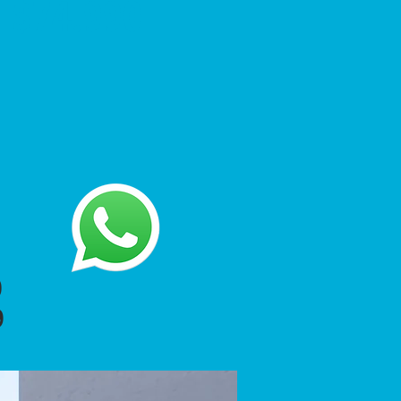
$74.990
0
9