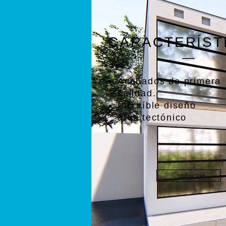
CARACTERÍST
Acabados de primera
calidad.
Increíble diseño
arquitectónico
Contactar