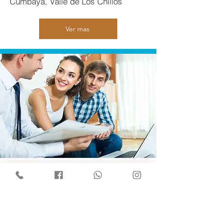
Cumbayá, Valle de Los Chillos
Ver mas
SERVICIOS
Venta y renta de propiedades
inmobiliarias