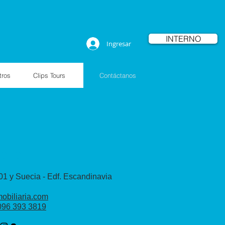
INTERNO
Ingresar
tros
Clips Tours
Contáctanos
iaria
01 y Suecia - Edf. Escandinavia
obiliaria.com
096 393 3819