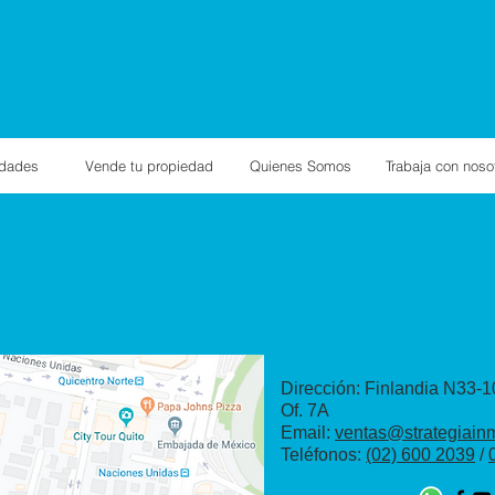
edades
Vende tu propiedad
Quienes Somos
Trabaja con noso
Strategia Inmobil
Dirección: Finlandia N33-1
Of. 7A
Email:
ventas@strategiainm
Teléfonos:
(02) 600 2039
/