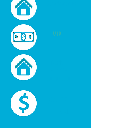
departamentos
VIP
Desde
67m²
construcción
$67.150
Desde