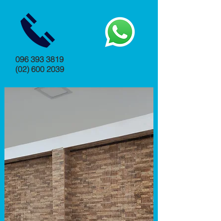
096 393 3819
(02) 600 2039