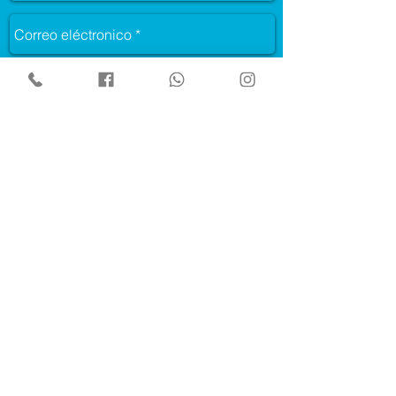
Enviar
© 2020 by
Digital Market
Dirección: Finlandia N33-101 y Suecia