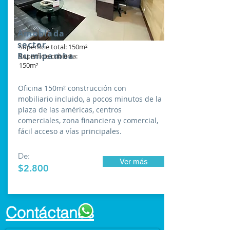
Amoblada
sector
Superficie total: 150m²
Rumipamba
Superficie cubierta:
150m²
Oficina 150m² construcción con
mobiliario incluido, a pocos minutos de la
plaza de las américas, centros
comerciales, zona financiera y comercial,
fácil acceso a vías principales.
De:
Ver más
$2.800
Contáctanos